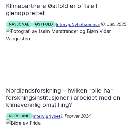
Klimapartnere Østfold er offisielt
gjenopprettet
10. Juni 2025
Intervju
Nyhet
seminar
NASJONAL
ØSTFOLD
Nordlandsforskning – hvilken rolle har
forskningsinstitusjoner i arbeidet med en
klimavennlig omstilling?
1. Februar 2024
Intervju
Nyhet
NORDLAND