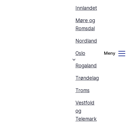
Innlandet
Møre og
Romsdal
Nordland
Oslo
Rogaland
Trøndelag
Troms
Vestfold
og
Telemark