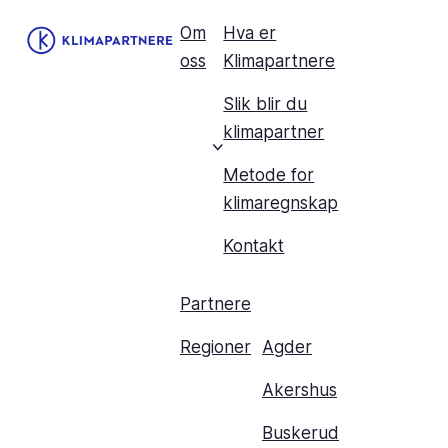
Om
Hva er
oss
Klimapartnere
Slik blir du
klimapartner
Metode for
klimaregnskap
Kontakt
Partnere
Regioner
Agder
Akershus
Buskerud