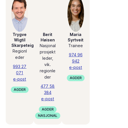
Trygve
Berit
Maria
Wigtil
Høisen
Syrtveit
Skarpeteig
Nasjonal
Trainee
Regionl
prosjekt
974 96
eder
leder,
942
vik.
993 27
e-post
regionle
071
der
AGDER
e-post
477 58
AGDER
384
e-post
AGDER
NASJONAL