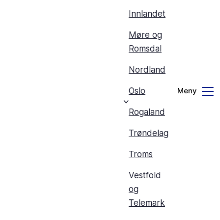
Innlandet
Møre og
Romsdal
Nordland
Oslo
Rogaland
Trøndelag
Troms
Vestfold
og
Telemark