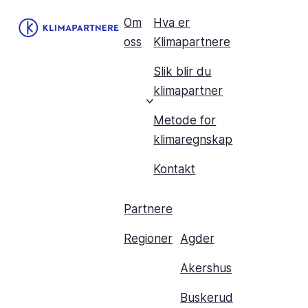
Om
Hva er
oss
Klimapartnere
Slik blir du
klimapartner
Metode for
klimaregnskap
Kontakt
Partnere
Regioner
Agder
Akershus
Buskerud