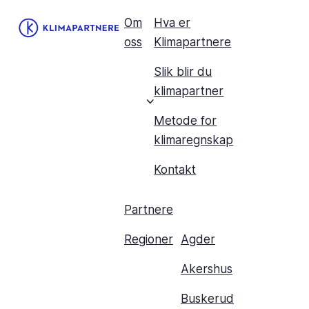
Om
Hva er
oss
Klimapartnere
Slik blir du
klimapartner
Metode for
klimaregnskap
Kontakt
Partnere
Regioner
Agder
Akershus
Buskerud