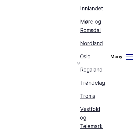
Innlandet
Møre og
Romsdal
Nordland
Oslo
Rogaland
Trøndelag
Troms
Vestfold
og
Telemark