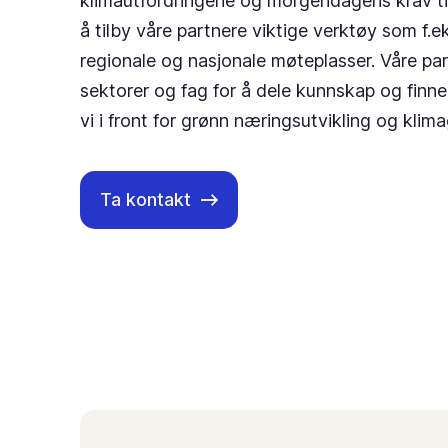
klimautfordringene og morgendagens krav til
å tilby våre partnere viktige verktøy som f.ek
regionale og nasjonale møteplasser. Våre par
sektorer og fag for å dele kunnskap og finn
vi i front for grønn næringsutvikling og klim
Ta kontakt