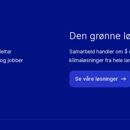
Den grønne l
eltar
Samarbeid handler om å de
 og jobber
klimaløsninger fra hele la
Se våre løsninger