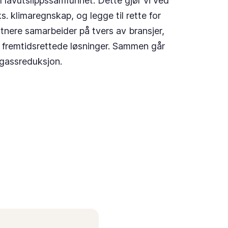
 lavutslippssamfunnet. Dette gjør vi ved
s. klimaregnskap, og legge til rette for
tnere samarbeider på tvers av bransjer,
e fremtidsrettede løsninger. Sammen går
agassreduksjon.