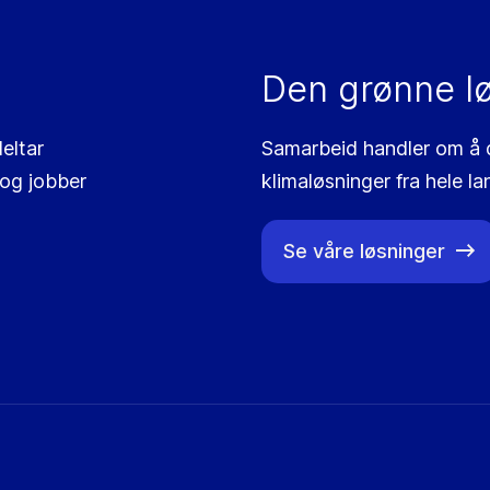
Den grønne l
eltar
Samarbeid handler om å de
 og jobber
klimaløsninger fra hele la
Se våre løsninger