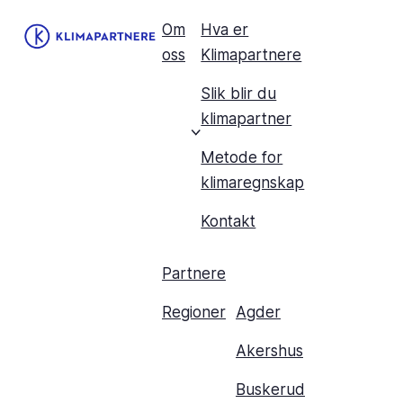
Om
Hva er
oss
Klimapartnere
Slik blir du
klimapartner
Metode for
klimaregnskap
Kontakt
Partnere
Regioner
Agder
Akershus
Buskerud