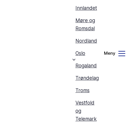
Innlandet
Møre og
Romsdal
Nordland
Oslo
Rogaland
Trøndelag
Troms
Vestfold
og
Telemark