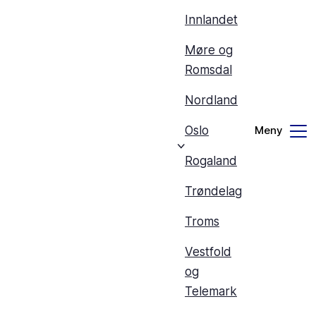
Innlandet
Møre og
Romsdal
Nordland
Oslo
Rogaland
Trøndelag
Troms
Vestfold
og
Telemark