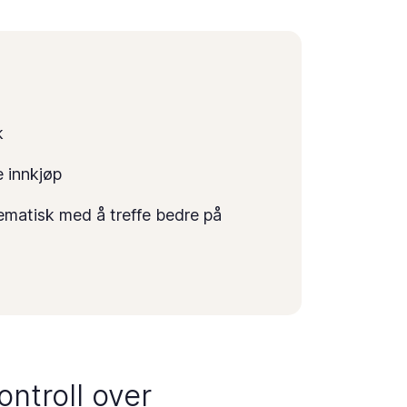
k
e innkjøp
ematisk med å treffe bedre på
ontroll over