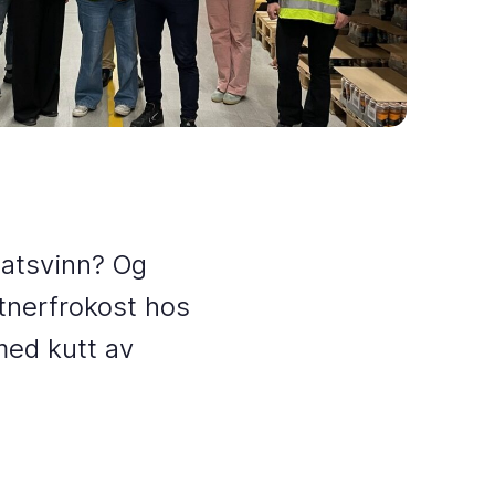
matsvinn? Og
rtnerfrokost hos
med kutt av