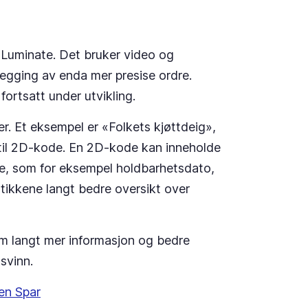
t Luminate. Det bruker video og
legging av enda mer presise ordre.
 fortsatt under utvikling.
er. Et eksempel er «Folkets kjøttdeig»,
e til 2D-kode. En 2D-kode kan inneholde
de, som for eksempel holdbarhetsdato,
utikkene langt bedre oversikt over
em langt mer informasjon og bedre
svinn.
en Spar