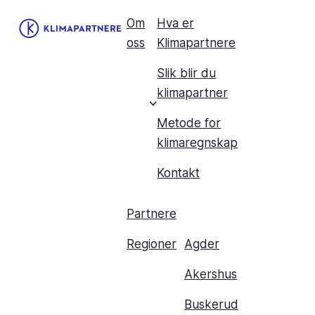
Om
Hva er
oss
Klimapartnere
Slik blir du
klimapartner
Metode for
klimaregnskap
Kontakt
Partnere
Regioner
Agder
Akershus
Buskerud