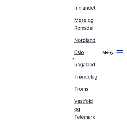
Innlandet
Møre og
Romsdal
Nordland
Oslo
Rogaland
Trøndelag
Troms
Vestfold
og
Telemark