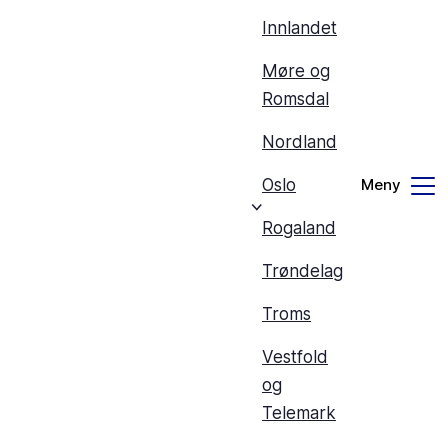
Innlandet
Møre og
Romsdal
Nordland
Oslo
Rogaland
Trøndelag
Troms
Vestfold
og
Telemark