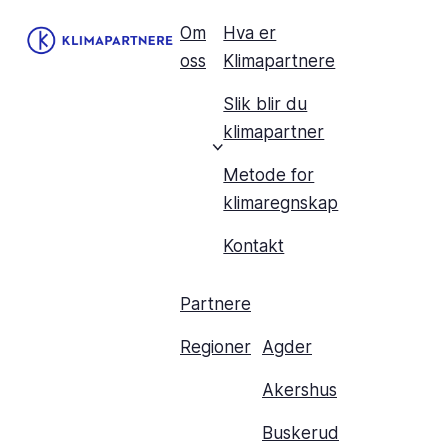
Om
Hva er
oss
Klimapartnere
Slik blir du
klimapartner
Metode for
klimaregnskap
Kontakt
Partnere
Regioner
Agder
Akershus
Buskerud