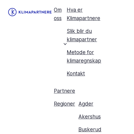
Om
Hva er
oss
Klimapartnere
Slik blir du
klimapartner
Metode for
klimaregnskap
Kontakt
Partnere
Regioner
Agder
Akershus
Buskerud