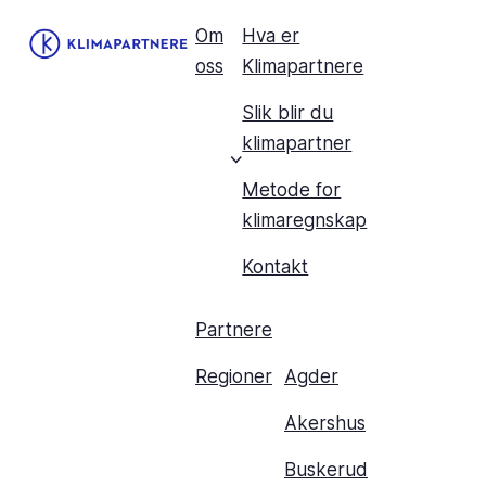
Om
Hva er
oss
Klimapartnere
Slik blir du
klimapartner
Metode for
klimaregnskap
Kontakt
Partnere
Regioner
Agder
Akershus
Buskerud