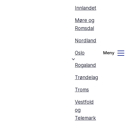
Innlandet
Møre og
Romsdal
Nordland
Oslo
Rogaland
Trøndelag
Troms
Vestfold
og
Telemark