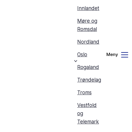
Innlandet
Møre og
Romsdal
Nordland
Oslo
Rogaland
Trøndelag
Troms
Vestfold
og
Telemark