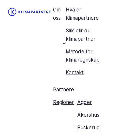
Om
Hva er
oss
Klimapartnere
Slik blir du
klimapartner
Metode for
klimaregnskap
Kontakt
Partnere
Regioner
Agder
Akershus
Buskerud