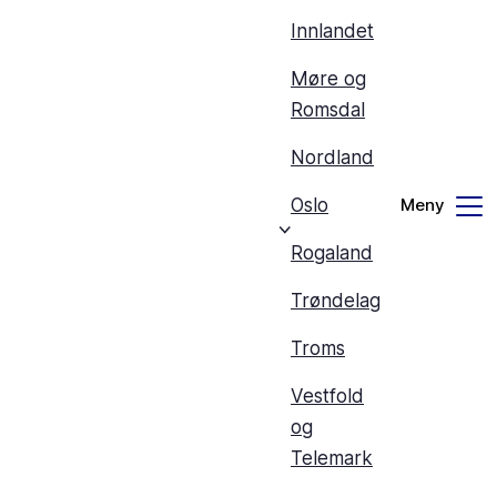
Innlandet
Møre og
Romsdal
Nordland
Oslo
Rogaland
Trøndelag
Troms
Vestfold
og
Telemark