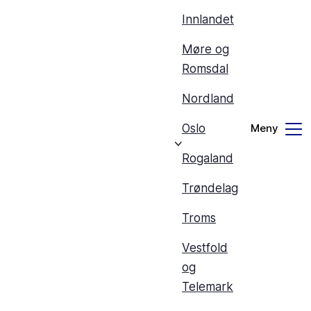
Innlandet
Møre og
Romsdal
Nordland
Oslo
Rogaland
Trøndelag
Troms
Vestfold
og
Telemark