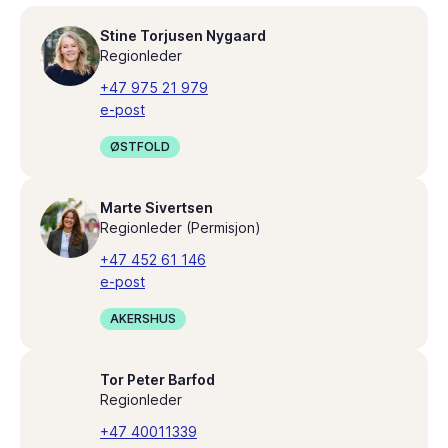
Stine Torjusen Nygaard
Regionleder
+47 975 21 979
e-post
ØSTFOLD
Marte Sivertsen
Regionleder (Permisjon)
+47 452 61 146
e-post
AKERSHUS
Tor Peter Barfod
Regionleder
+47 40011339