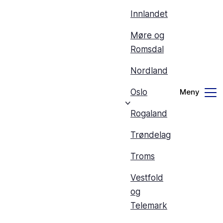
Innlandet
Møre og
Romsdal
Nordland
Oslo
Rogaland
Trøndelag
Troms
Vestfold
og
Telemark