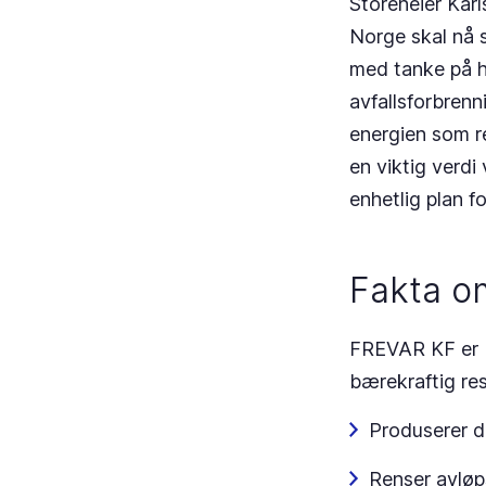
Storeheier Karl
Norge skal nå s
med tanke på h
avfallsforbren
energien som r
en viktig verdi
enhetlig plan 
Fakta 
FREVAR KF er b
bærekraftig res
Produserer d
Renser avløp