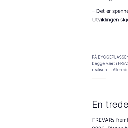
– Det er spenn
Utviklingen skj
PÅ BYGGEPLASSEN: D
begge vært i FREVA
realiseres. Allere
En trede
FREVARs fremtid