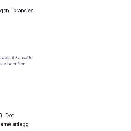
ngen i bransjen
kapets 90 ansatte
ale bedriften.
R. Det
derne anlegg