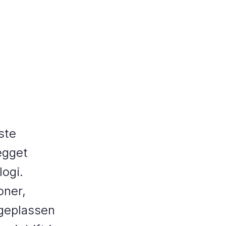
ste
egget
ogi.
oner,
ggeplassen