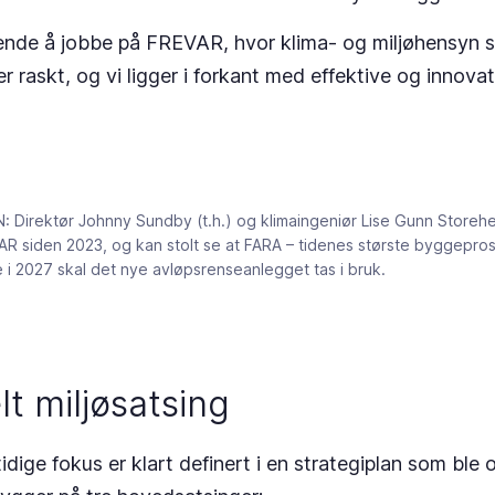
ende å jobbe på FREVAR, hvor klima- og miljøhensyn st
er raskt, og vi ligger i forkant med effektive og innova
irektør Johnny Sundby (t.h.) og klimaingeniør Lise Gunn Storehei
R siden 2023, og kan stolt se at FARA – tidenes største byggeprosj
de i 2027 skal det nye avløpsrenseanlegget tas i bruk.
lt miljøsatsing
ige fokus er klart definert i en strategiplan som ble 