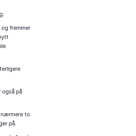
ng.
ff og fremmer
nytt
ble
terligere
r også på
 – nærmere to
nger på.