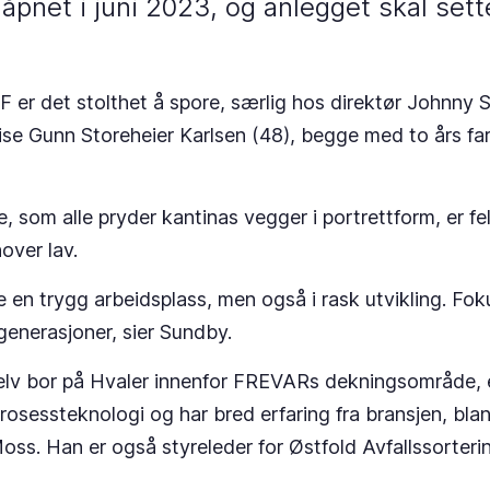
 åpnet i juni 2023, og anlegget skal settes
er det stolthet å spore, særlig hos direktør Johnny 
ise Gunn Storeheier Karlsen (48), begge med to års fa
 som alle pryder kantinas vegger i portrettform, er fe
nover lav.
re en trygg arbeidsplass, men også i rask utvikling. Fok
enerasjoner, sier Sundby.
lv bor på Hvaler innenfor FREVARs dekningsområde, er
rosessteknologi og har bred erfaring fra bransjen, blan
ss. Han er også styreleder for Østfold Avfallssorter