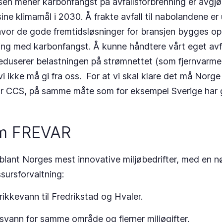
sen mener karbonfangst på avfallsforbrenning er avgjø
ine klimamål i 2030. Å frakte avfall til nabolandene er
vor de gode fremtidsløsninger for bransjen bygges op
ning med karbonfangst. Å kunne håndtere vårt eget avf
eduserer belastningen på strømnettet (som fjernvarm
 vi ikke må gi fra oss. For at vi skal klare det må Norge
for CCS, på samme måte som for eksempel Sverige har 
om FREVAR
lant Norges mest innovative miljøbedrifter, med en nøk
sursforvaltning:
rikkevann til Fredrikstad og Hvaler.
svann for samme område og fjerner miljøgifter.