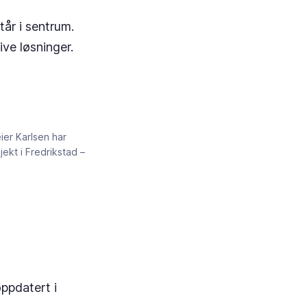
år i sentrum.
tive løsninger.
er Karlsen har
ekt i Fredrikstad –
oppdatert i