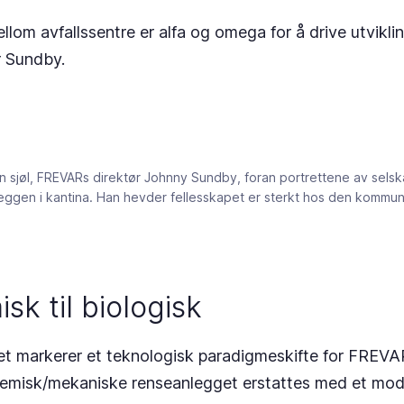
lom avfallssentre er alfa og omega for å drive utvikli
r Sundby.
 sjøl, FREVARs direktør Johnny Sundby, foran portrettene av sels
ggen i kantina. Han hevder fellesskapet er sterkt hos den kommun
isk til biologisk
t markerer et teknologisk paradigmeskifte for FREVA
jemisk/mekaniske renseanlegget erstattes med et mo