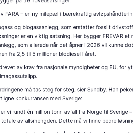
ygger på tre hovedsatsinger:
 av FARA – en ny milepæl i bærekraftig avløpshåndteri
ogass og biogassanlegg, som erstatter fossilt drivsto
øsninger er en viktig satsning. Her bygger FREVAR et 
nlegg, som allerede når det åpner i 2026 vil kunne do
n fra 2,5 til 5 millioner biodiesel i året.
revet av krav fra nasjonale myndigheter og EU, for yt
limagassutslipp.
ordringene må tas steg for steg, sier Sundby. Han peke
utligne konkurransen med Sverige:
er vi rundt én million tonn avfall fra Norge til Sverige
 totale avfallsmengden. Dette må vi finne bedre løsni