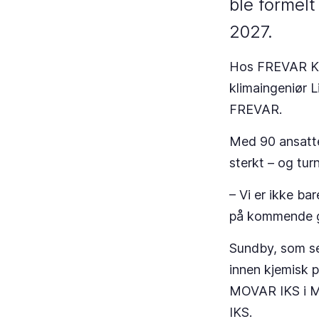
ble formelt
2027.
Hos FREVAR KF 
klimaingeniør L
FREVAR.
Med 90 ansatte,
sterkt – og tur
– Vi er ikke ba
på kommende g
Sundby, som se
innen kjemisk p
MOVAR IKS i Mo
IKS.