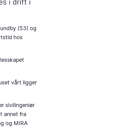
 i drift i
Sundby (53) og
rtstid hos
llesskapet
uset vårt ligger
 sivilingeniør
t annet fra
ing og MIRA