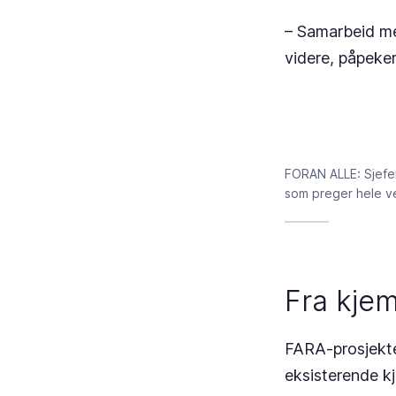
– Samarbeid mel
videre, påpeke
FORAN ALLE: Sjefen
som preger hele ve
Fra kjem
FARA-prosjekte
eksisterende k