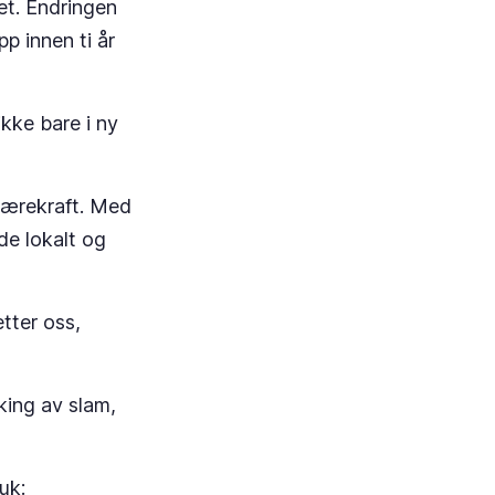
et. Endringen
pp innen ti år
ikke bare i ny
 bærekraft. Med
de lokalt og
tter oss,
king av slam,
ruk: