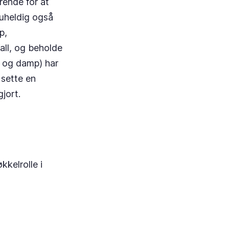
rende for at
 uheldig også
p,
all, og beholde
e og damp) har
 sette en
gjort.
kelrolle i