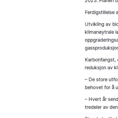
2023. Planen b
Ferdigstillelse
Utvikling av bi
klimanøytrale l
oppgraderingsa
gassproduksjone
Karbonfangst, d
reduksjon av k
– De store utf
behovet for å 
– Hvert år send
tredeler av den