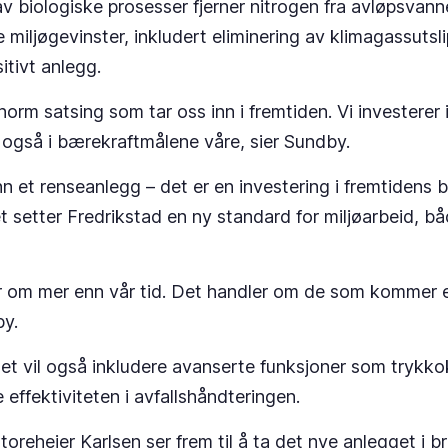
v biologiske prosesser fjerner nitrogen fra avløpsvann
e miljøgevinster, inkludert eliminering av klimagassutsli
itivt anlegg.
norm satsing som tar oss inn i fremtiden. Vi investerer 
 også i bærekraftmålene våre, sier Sundby.
n et renseanlegg – det er en investering i fremtidens
t setter Fredrikstad en ny standard for miljøarbeid, bå
r om mer enn vår tid. Det handler om de som kommer e
by.
et vil også inkludere avanserte funksjoner som trykko
 effektiviteten i avfallshåndteringen.
toreheier Karlsen ser frem til å ta det nye anlegget i b