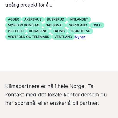
treårig prosjekt for å…
AGDER
AKERSHUS
BUSKERUD
INNLANDET
MØRE OG ROMSDAL
NASJONAL
NORDLAND
OSLO
ØSTFOLD
ROGALAND
TROMS
TRØNDELAG
Nyhet
VESTFOLD OG TELEMARK
VESTLAND
Klimapartnere er nå i hele Norge. Ta
kontakt med ditt lokale kontor dersom du
har spørsmål eller ønsker å bli partner.