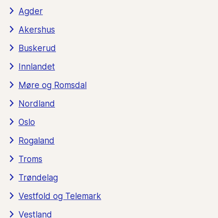
Agder
Akershus
Buskerud
Innlandet
Møre og Romsdal
Nordland
Oslo
Rogaland
Troms
Trøndelag
Vestfold og Telemark
Vestland