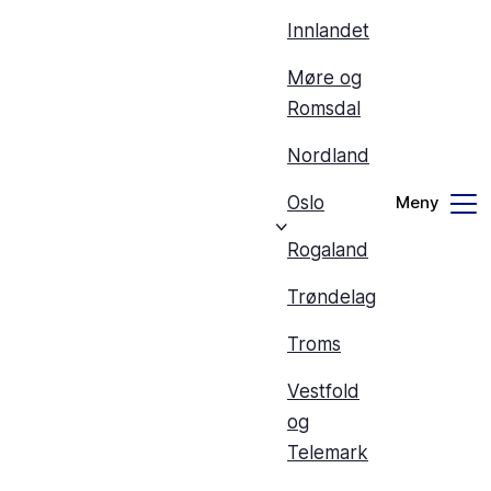
Innlandet
Møre og
Romsdal
Nordland
Oslo
Rogaland
Trøndelag
Troms
Vestfold
og
Telemark