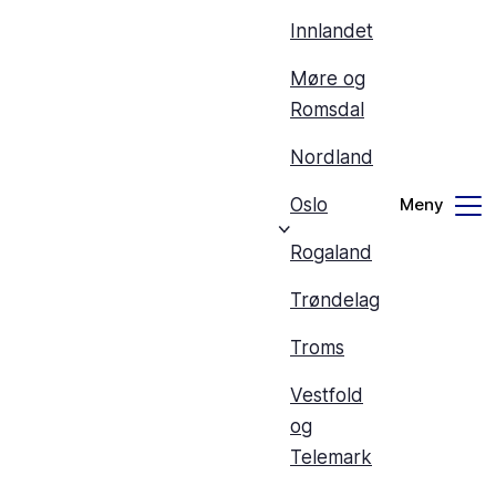
Innlandet
Møre og
Romsdal
Nordland
Oslo
Rogaland
Trøndelag
Troms
Vestfold
og
Telemark